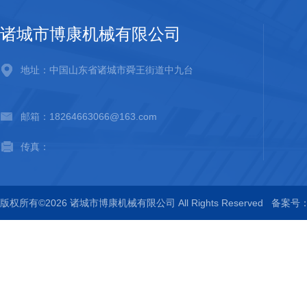
诸城市博康机械有限公司
地址：中国山东省诸城市舜王街道中九台
邮箱：18264663066@163.com
传真：
版权所有©2026 诸城市博康机械有限公司 All Rights Reserved
备案号