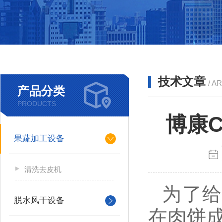
技术文章
/ A
产品分类
PRODUCTS
博康
果蔬加工设备
清洗去皮机
为了
脱水风干设备
在肉饼