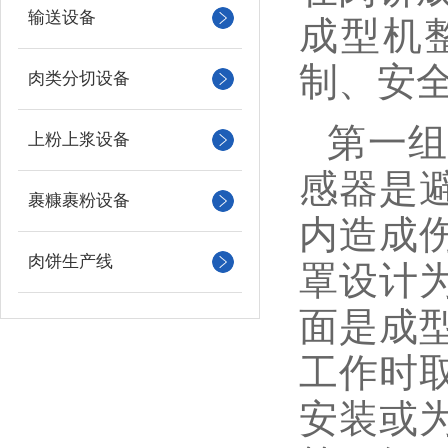
输送设备
成型机
制、安
肉类分切设备
第一
上粉上浆设备
感器是
裹糠裹粉设备
内造成
肉饼生产线
罩设计
面是成
工作时
安装或