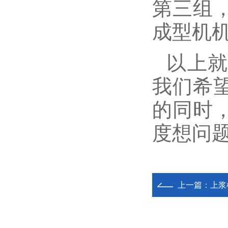
第三组
成型机
以上
我们希
的同时
度想问
上一篇：
上浆