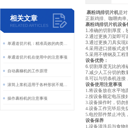
裹粉鸡排切片机
​是
相关文章
正新鸡排、咖喱肉串
裹粉鸡排切片机
设备
RELATED ARTICLES
1.准确的切割厚度，
2.通过更换刀架即
3.通过更换刀具实
单通道切片机：精准高效的肉类加工利器
4.采用进口搓板式
5.采用不锈钢及工程
单通道切片机在使用中的注意事项
设备优势：
6.切割厚度无比的准
自动裹糠机的工作原理
7.减少人工分切的
8.可以与切条机连接
设备使用注意事项
滚筒上浆机适用于各种形状不规则的产品
1.将设备放在水平
2.按设备额定电压接
操作裹粉机的注意事项
3.设备操作时，切
4.设备工作完毕后
5.电控部件禁止冲
设备
保养
1.设备清洗后与食