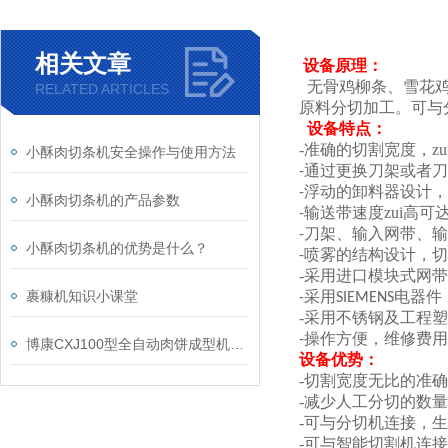
相关文章
设备原理：
无骨鸡柳条、雪花鸡
RELATED ARTICLES
原料分切加工。可与
设备特点：
-准确的切割宽度，z
小酥肉切条机安全操作与使用方法
通过更换刀架或者刀
-
浮动的卸料器设计，
-
小酥肉切条机的产品参数
输送带速度zui高可
-
刀架、输入网带、输
-
小酥肉切条机的优势是什么？
喷雾的结构设计，切
-
-采用进口模块式网
裹糠机知识小课堂
采用
电器件
-
SIEMENS
-采用不锈钢及工程塑
操作方便，维修费用
-
博康CXJ100型全自动肉饼成型机的使用防护介绍
设备优势：
-切割宽度无比的准
-减少人工分切的数
-可与分切机连接，
-可与智能切割机连