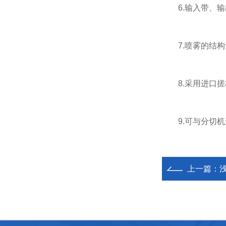
6.输入带、输
7.喷雾的结构
8.采用进口搓
9.可与分切机
上一篇：