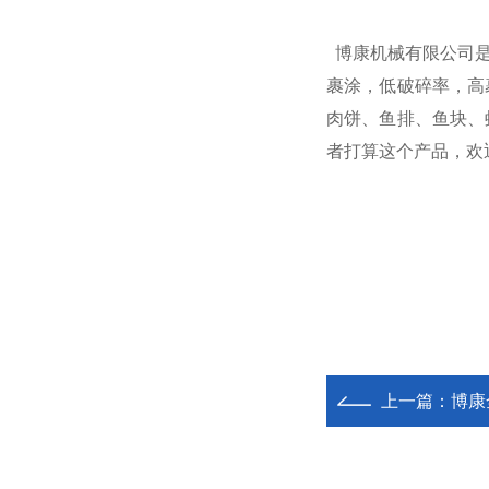
博康机械有限公司
裹涂，低破碎率，高
肉饼、鱼排、鱼块、
者打算这个产品，欢
上一篇：
博康