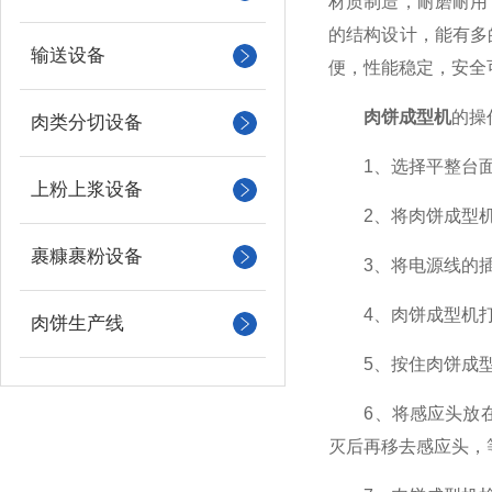
材质制造，耐磨耐用
的结构设计，能有多
输送设备
便，性能稳定，安全
肉饼成型机
的操
肉类分切设备
1、选择平整台面
上粉上浆设备
2、将肉饼成型机
裹糠裹粉设备
3、将电源线的插头
4、肉饼成型机打开
肉饼生产线
5、按住肉饼成型机“
6、将感应头放在容
灭后再移去感应头，