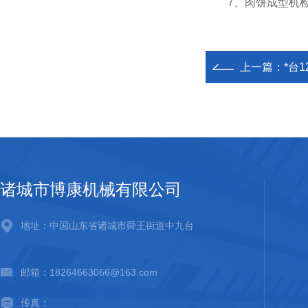
7、肉饼成型机检查
上一篇：
*台
诸城市博康机械有限公司
地址：中国山东省诸城市舜王街道中九台
邮箱：18264663066@163.com
传真：