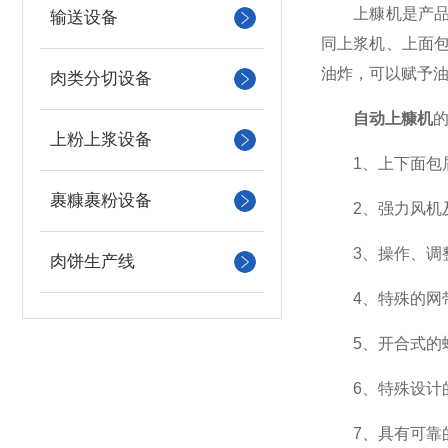
上糠机是产品通
输送设备
同上浆机、上面
油炸，可以赋予
肉类分切设备
自动上糠机
上粉上浆设备
1、上下面包屑
裹糠裹粉设备
2、强力风机及
3、操作、调
肉饼生产线
4、特殊的网带
5、开合式的螺
6、特殊设计的
7、具有可靠的