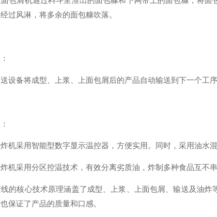
包屑机通过料斗里泄出的面包糠和下网带上的面包糠，将面包
再经过风淋，将多余的面包糠吹落。
节
：
设备将成型、上浆、上面包屑后的产品自动输送到下一个工序
节
：
机采用智能型数字显示温控器，方便实用。同时，采用油水混
机采用分区控温技术，有效分离劣质油，炸制多种食品互不串
的核心技术原理涵盖了成型、上浆、上面包屑、输送及油炸等
时也保证了产品的质量和口感。