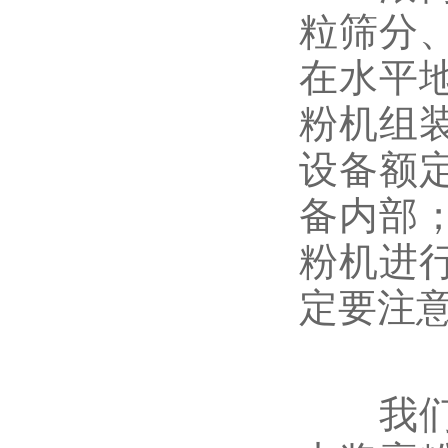
粒筛分
在水平
粉机组
设备额
备内部
粉机进
定要注
我们博