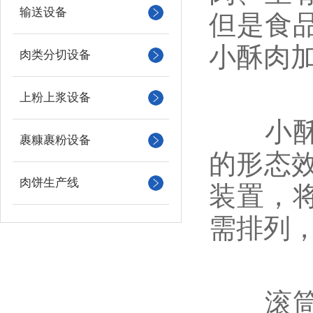
输送设备
但是食
小酥肉
肉类分切设备
上粉上浆设备
小酥肉
裹糠裹粉设备
的形态
肉饼生产线
装置，
需排列，
滚筒式