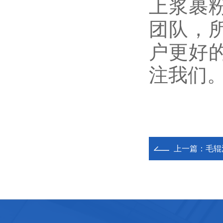
上浆裹
团队，
户更好
注我们
上一篇：
毛辊