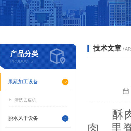
技术文章
/ A
产品分类
PRODUCTS
果蔬加工设备
清洗去皮机
酥肉是
脱水风干设备
肉、里