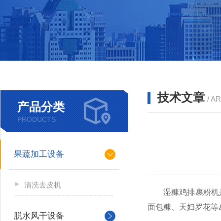
技术文章
/ A
产品分类
PRODUCTS
果蔬加工设备
清洗去皮机
湿糠鸡排裹粉机
面包糠、天妇罗花等
脱水风干设备