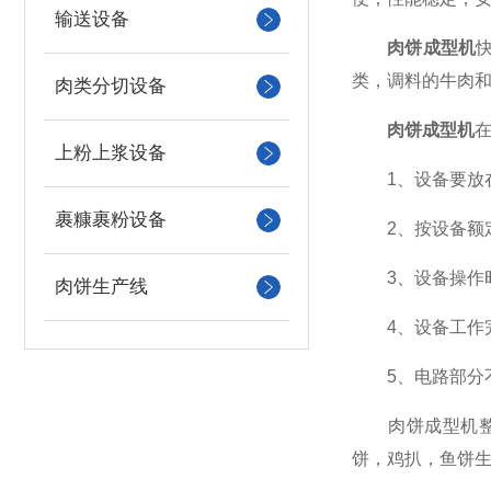
输送设备
肉饼成型机
类，调料的牛肉
肉类分切设备
肉饼成型机
上粉上浆设备
1、设备要放在
裹糠裹粉设备
2、按设备额定
3、设备操作时
肉饼生产线
4、设备工作完
5、电路部分不
肉饼成型机整机
饼，鸡扒，鱼饼