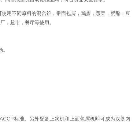
可使用不同原料的混合馅，带面包屑，鸡蛋，蔬菜，奶酪，豆
工厂，超市，餐厅等使用。
动。
CCP标准。另外配备上浆机和上面包屑机即可成为汉堡肉