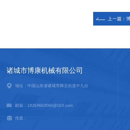
上一篇：
诸城市博康机械有限公司
地址：中国山东省诸城市舜王街道中九台
邮箱：18264663066@163.com
传真：