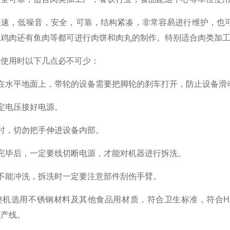
快速，低噪音，安全，可靠，结构紧凑，非常容易进行维护，也
和鸡肉还有鱼肉等都可进行肉饼和肉丸的制作。特别适合肉类加
在使用时以下几点必不可少：
水平地面上，带轮的设备需要把脚轮的刹车打开，防止设备滑
电压接好电源。
，切勿把手伸进设备内部。
毕后，一定要线切断电源，才能对机器进行拆洗。
能冲洗，拆洗时一定要注意部件刮伤手臂。
选用不锈钢材料及其他食品用材质，符合卫生标准，符合HA
生产线。