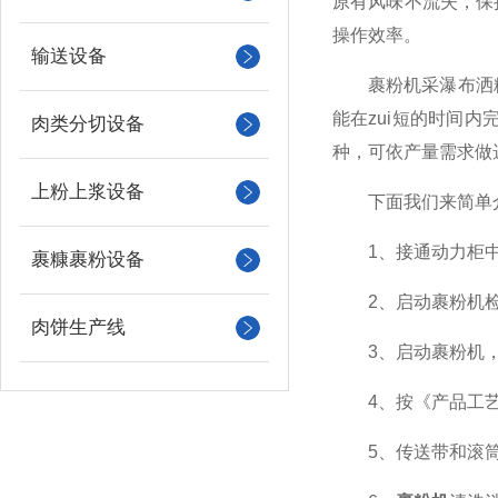
原有风味不流失，保
操作效率。
输送设备
裹粉机采瀑布洒粉式
能在zui短的时间
肉类分切设备
种，可依产量需求做
上粉上浆设备
下面我们来简单介
1、接通动力柜中
裹糠裹粉设备
2、启动裹粉机检
肉饼生产线
3、启动裹粉机，
4、按《产品工艺
5、传送带和滚筒