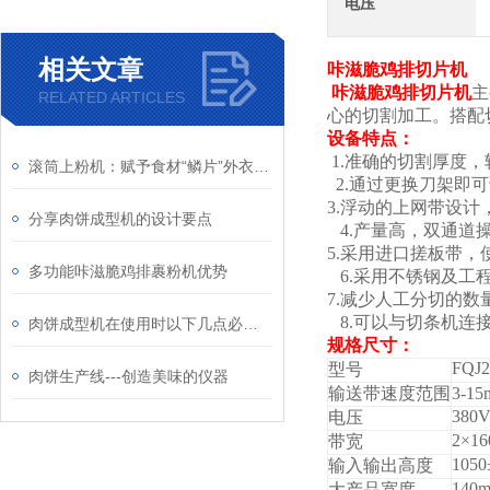
电压
相关文章
咔滋脆鸡排切片机
咔滋脆鸡排切片机
主
RELATED ARTICLES
心的切割加工。搭配
设备特点：
1.准确的切割厚度，
滚筒上粉机：赋予食材“鳞片”外衣的工业魔术师
2.通过更换刀架即
3.浮动的上网带设
分享肉饼成型机的设计要点
4.产量高，双通道操作
5.采用进口搓板带，
多功能咔滋脆鸡排裹粉机优势
6.采用不锈钢及工程
7.减少人工分切的
8.可以与切条机连
肉饼成型机在使用时以下几点必不可少！
规格尺寸：
FQJ2
型号
肉饼生产线---创造美味的仪器
输送带速度范围
3-1
380V
电压
2×1
带宽
105
输入输出高度
140
大产品宽度