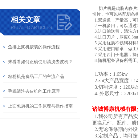
是鸡胸肉多片
切片机
也可以搭配切条
切片，
相关文章
1.双通道，产量高，
2.一机多用，可以通
RELATED ARTICLES
3.进口
，
输送带
清洗方
4.进口
，厚度0.
刀片
5.
优质不锈钢材料
采用
鱼排上浆机按装的操作流程
6.
采用进口轴承，做工
7.
西门子电器
采用
，操
8.随机配备设备所需
来看看如何正确使用清洗去皮机？
1.功率：1.65kw
粘粉机是食品工厂的主流产品
2.zui大产品宽度：14
3.切割速度：120块/
毛辊清洗去皮机的工作原理
4. 外形尺寸：2200x1
上面包屑机的工作原理与操作指南
诸城博康机械有限
1.我公司所有产品
更换元件、配件。质
2.无论保修期内外
3.定制产品，均可