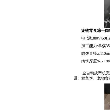
宠物零食冻干肉
电
源:380V/5
加工能力
:单模3
肉饼直径
:φ1
1
0
m
肉饼厚度
:
6
～
1
8
全自动成型机完
饼、鱿鱼饼、
宠物食