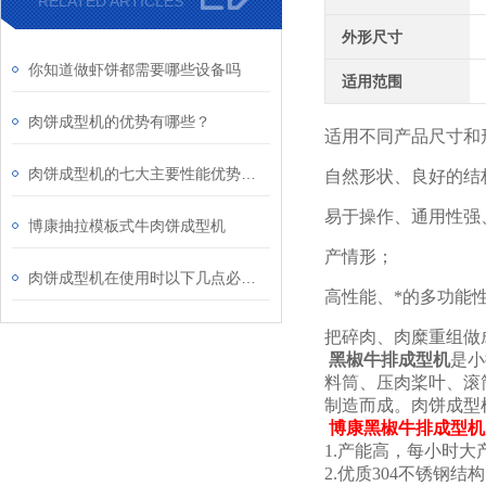
RELATED ARTICLES
外形尺寸
你知道做虾饼都需要哪些设备吗
适用范围
肉饼成型机的优势有哪些？
适用不同产品尺寸和
肉饼成型机的七大主要性能优势是什么？
自然形状、良好的结
易于操作、通用性强
博康抽拉模板式牛肉饼成型机
产情形；
肉饼成型机在使用时以下几点必不可少！
高性能、*的多功能
把碎肉、肉糜重组做
黑椒牛排成型机
是
小
料筒、压肉桨叶、滚
制造而成。肉饼成型
博康
黑椒牛排成型机
1.
产能高，每小时大
2.
优质
304
不锈钢结构