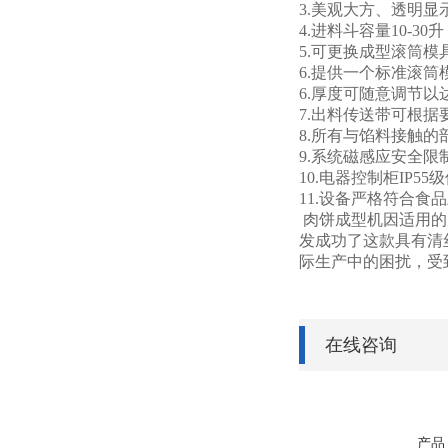
3.美观大方、
透明显
4.
进料斗容量1
0-30
升
5.
可更换成型滚筒模
6.
提供一个标准滚筒
6.
厚度可随意调节以
7.
出料传送带可根据
8.
所有与馅料接触的
9.
系统磁感应安全限
10.
电器控制柜IP55
11.
设备严格符合食品
肉饼成型机因适用的
发成功了这款具有清
际生产中的困扰，受
在线咨询
产品