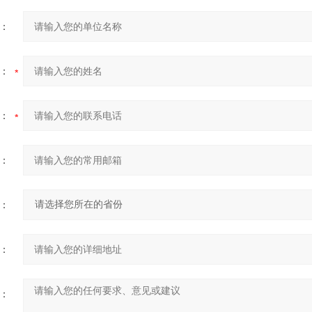
：
：
：
：
：
：
：