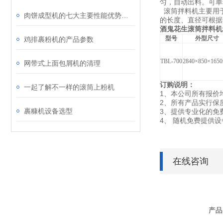
匀，自动出料。可单
滚筒拌料机主要用
肉饼成型机的七大主要性能优势是什么？
的长度、直径可根据
酒鬼花生滚筒拌料机
型号
外型尺寸
鸡排裹粉机的产品参数
TBL-700
2840
×850×165
网带式上面包屑机的清理
订购说明：
一起了解不一样的滚筒上粉机
1
、本公司所有报价
2
、所有产品实行保
裹糠机设备选型
3
、提供专业化的免
4
、 随机免费提供
在线咨询
产品