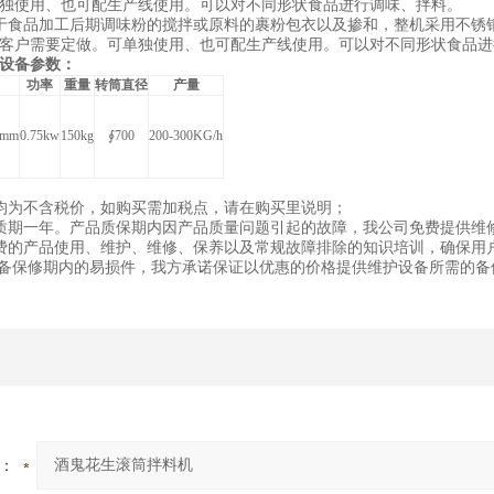
独使用、也可配生产线使用。可以对不同形状食品进行调味、拌料。
于食品加工后期调味粉的搅拌或原料的裹粉包衣以及掺和，整机采用不锈
客户需要定做。可单独使用、也可配生产线使用。可以对不同形状食品进
设备参数：
功率
重量
转筒直径
产量
0mm
0.75kw
150kg
∮700
200-300KG/h
均为不含税价，如购买需加税点，请在购买里说明；
质期一年。产品质保期内因产品质量问题引起的故障，我公司免费提供维
费的产品使用、维护、维修、保养以及常规故障排除的知识培训，确保用
设备保修期内的易损件，我方承诺保证以优惠的价格提供维护设备所需的备
：