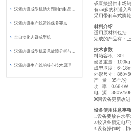
或直接提供市场
汉堡肉饼成型机助力预制肉制品标准化生产发展
有zui多的料送
采用带刹车式脚
汉堡肉饼生产线运维保养要点
材料介绍
适用原材料包括
全自动化肉饼成型机
完成的产品有：
技术参数
汉堡肉饼成型机常见故障分析与预防性维护指南
料箱容积：
30L
设备重量：
100kg
汉堡肉饼生产线的核心技术原理
成型厚度：
6~18
外形尺寸：
86
0
×
6
产
量：
35
个
/
分
功
率：
0.68KW
电
源：
380V/50
※
因设备更新改进
设备使用注意事
1.
设备要放在水平
2.
按设备额定电压
3.
设备操作时，切