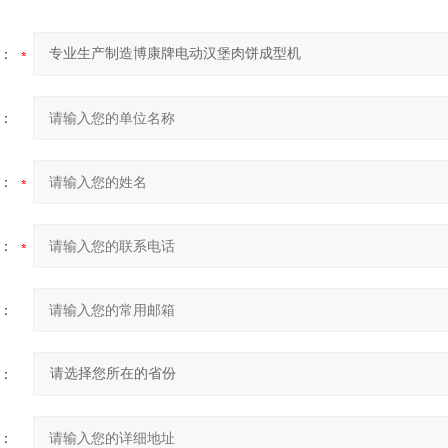
：
：
：
：
：
：
：