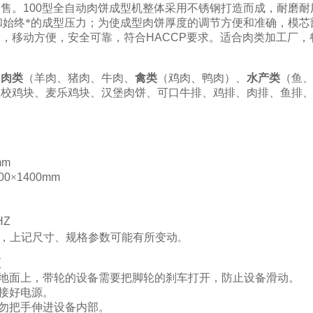
销售。
100
型全自动肉饼成型机整体采用不锈钢打造而成，耐磨耐
入和始终*的成型压力；为使成型肉饼厚度的调节方便和准确，模
轮，移动方便，安全可靠，符合
HACCP
要求。适合肉类加工厂，
：
肉类
（羊肉、猪肉、牛肉、
禽类
（鸡肉、鸭肉）、
水产类
（鱼
上校鸡块、麦乐鸡块、汉堡肉饼、可口牛排、鸡排、肉排、鱼排
mm
00
×
1400mm
HZ
，上记尺寸、规格参数可能有所变动
。
项
地面上，带轮的设备需要把脚轮的刹车打开，防止设备滑动。
接好电源。
勿把手伸进设备内部。