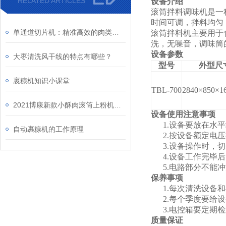
RELATED ARTICLES
设备介绍
滚筒拌料调味机是一
时间可调，拌料均匀
单通道切片机：精准高效的肉类加工利器
滚筒拌料机主要用于
洗，无噪音，调味筒
设备参数
大枣清洗风干线的特点有哪些？
型号
外型尺
裹糠机知识小课堂
TBL-700
2840
×850×1
2021博康新款小酥肉滚筒上粉机介绍
设备使用注意事项
1.
设备要放在水平
自动裹糠机的工作原理
2.
按设备额定电压
3.
设备操作时，切
4.
设备工作完毕后
5.
电路部分不能冲
保养事项
1.
每次清洗设备和
2.
每个季度要给设
3.
电控箱要定期检
质量保证