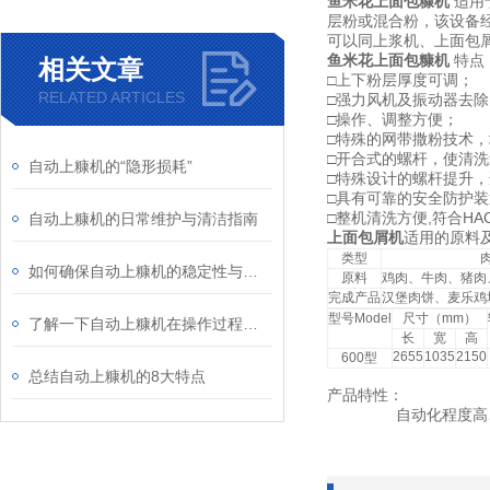
鱼米花上面包糠机
适用
层粉或混合粉，该设备
可以同上浆机、上面包
鱼米花上面包糠机
特点
相关文章
□
上下粉层厚度可调；
RELATED ARTICLES
□
强力风机及振动器去除
□
操作、调整方便；
□
特殊的网带撒粉技术，
□
开合式的螺杆，使清洗
自动上糠机的“隐形损耗”
□
特殊设计的螺杆提升，
□
具有可靠的安全防护装
□
,
HA
自动上糠机的日常维护与清洁指南
整机清洗方便
符合
上面包屑机
适用的原料
类型
如何确保自动上糠机的稳定性与卫生标准
原料
鸡肉、牛肉、猪肉
完成产品
汉堡肉饼、麦乐鸡
型号
Model
尺寸（
mm
）
了解一下自动上糠机在操作过程中的工序过程
长
宽
高
2655
1035
2150
600
型
总结自动上糠机的8大特点
产品特性：
自动化程度高