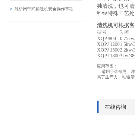
独清洗，也可清
浅析网带式输送机安全操作事项
料经特殊工艺处
清洗机可根据客
型号
功率
XQPJ800
0.75
kw
XQPJ 1
2
00
1.5kw/
XQPJ 1500
2.2kw/
XQPJ 1800
3kw/38
应用范围：
适用于壶瓶枣、滩
高了生产力，毛辊清
在线咨询