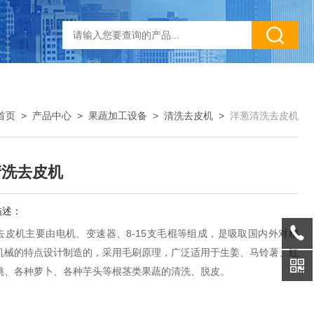
首页
>
产品中心
>
果蔬加工设备
>
清洗去皮机
>
洋葱清洗去皮机
清洗去皮机
描述：
去皮机主要由电机、变速器、8-15支毛棍等组成，是吸取国内外对根
机械的特点设计制造的，采用毛刷原理，广泛适用于生姜、马铃薯、红
桃、各种萝卜、各种芋头等根茎类果蔬的清洗、脱皮。