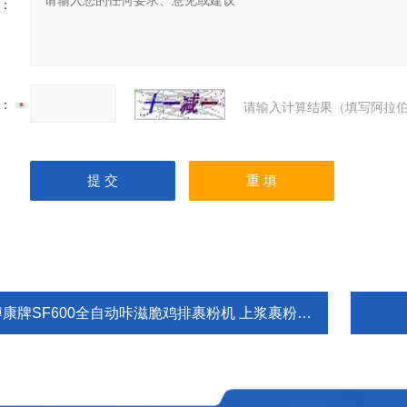
：
：
请输入计算结果（填写阿拉伯
博康牌SF600全自动咔滋脆鸡排裹粉机 上浆裹粉设备