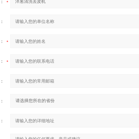
：
：
：
：
：
：
：