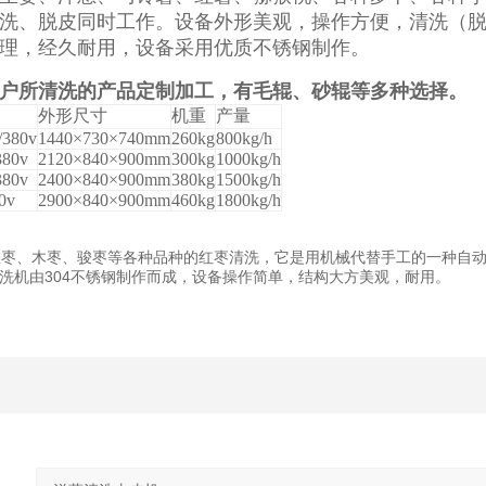
洗、脱皮同时工作。设备外形美观，操作方便，清洗（
理，经久耐用，设备采用优质不锈钢制作。
户所清洗的产品定制加工，有毛辊、砂辊等多种选择。
外形尺寸
机重
产量
/380v
1440
×
730
×
740mm
260kg
800kg/h
380v
2120
×
840
×
900mm
300kg
1000kg/
h
380v
2400
×
840
×
900mm
380kg
1500kg/h
0v
2900
×
840
×
900mm
460kg
1800kg/h
枣、木枣、骏枣等各种品种的红枣清洗，它是用机械代替手工的一种自动
洗机由304不锈钢制作而成，设备操作简单，结构大方美观，耐用。