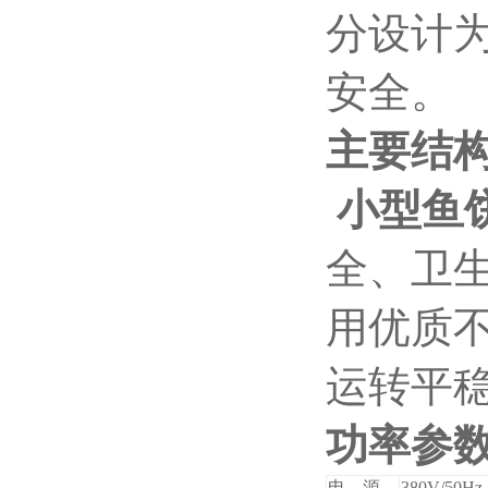
分设计
安全。
主要结
小型鱼
全、卫
用优质
运转平
功率
参
电 源
380V/50Hz