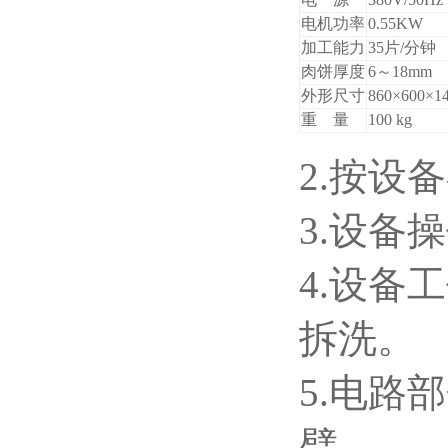
电机功率
0.55KW
加工能力
35片/分钟
肉饼厚度
6～18mm
外形尺寸
860×600×1
重 量
100 kg
2.按设
3.设备
4.设备
拆洗。
5.电路
臂。