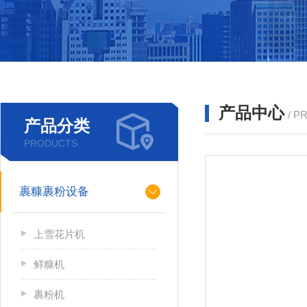
产品中心
/ P
产品分类
PRODUCTS
裹糠裹粉设备
上雪花片机
鲜糠机
裹粉机