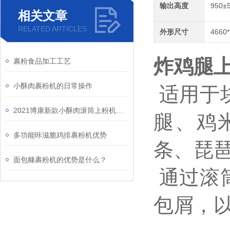
输出高度
950±
相关文章
RELATED ARTICLES
外形尺寸
4660
炸鸡腿上
裹粉食品加工工艺
小酥肉裹粉机的日常操作
适用于
2021博康新款小酥肉滚筒上粉机介绍
腿、鸡
多功能咔滋脆鸡排裹粉机优势
条、琵
面包糠裹粉机的优势是什么？
通过滚
包屑，