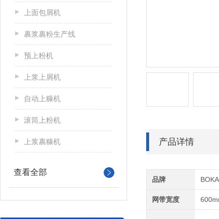
上面包屑机
裹浆裹粉生产线
预上粉机
上浆上屑机
自动上糠机
滚筒上粉机
产品详情
上浆裹糠机
查看全部
品牌
BOK
网带宽度
600