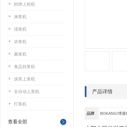
肉饼上粉机
淋浆机
浸浆机
浓浆机
裹浆机
食品挂浆机
滚筒上浆机
产品详情
全自动上浆机
打浆机
品牌
BOKANG/博康
查看全部