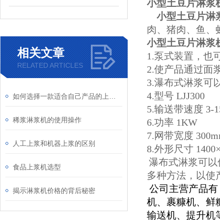
小型土豆片淋浆
小型土豆片淋
肉、猪肉、鱼、
小型土豆片淋浆
相关文章
1.泵式装置，也
RELATED ARTICLES
2.使产品通过面
3.瀑布式淋浆
4.型号 LJJ300
如何选择一款适合自己产品的上浆机
5.输送带速度 3-
稀浆淋浆机的使用操作
6.功率 1KW
7.网带宽度 300m
人工上浆和机器上浆的区别
8.外形尺寸 1400×
瀑布式淋浆可以
食品上浆机选型
多种方法，以使
公司主营产品有
揭示淋浆机价格的背后秘密
机、裹糠机、鲜
输送机、提升机