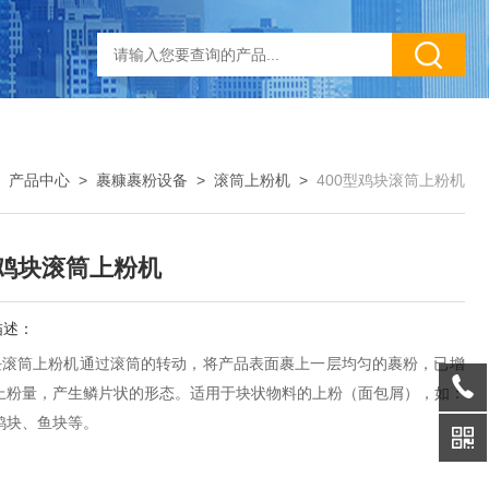
>
产品中心
>
裹糠裹粉设备
>
滚筒上粉机
>
400型鸡块滚筒上粉机
型鸡块滚筒上粉机
描述：
鸡块滚筒上粉机通过滚筒的转动，将产品表面裹上一层均匀的裹粉，已增
上粉量，产生鳞片状的形态。适用于块状物料的上粉（面包屑），如：
鸡块、鱼块等。