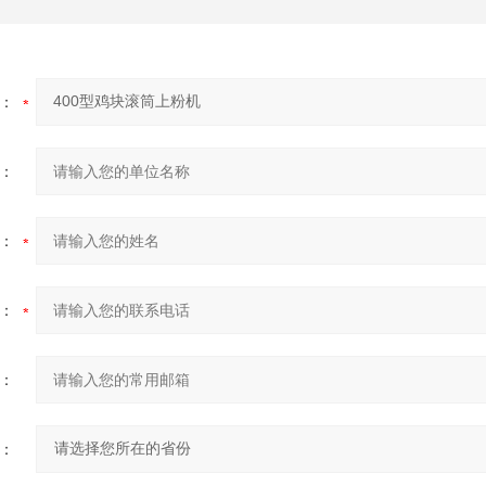
：
：
：
：
：
：