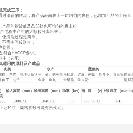
机
完成工序
：
通过滚筒的转动，将产品表面裹上一层均匀的裹粉，已增加产品的上粉量
，产品的褶皱处及凸凹处也可均匀的裹上粉；
生产过程中产生的大颗粒分离出来；
，使清洗过程更简单。
，不需中间传送带；
护装置；
,
HACCP
造
符合
要求。
料斗（选配）
机
适用的原料及产成品
：
肉类
水产
蔬菜类
猪肉、羊肉、等块状条状
鱼、虾、鱿鱼等
马铃薯、红薯、南瓜、胡萝卜、青豆等
肉菜
牛肉丁、丸子
鱼块、鱼丸
金酥脆、鱼皮花生
海鲜
）
输入高度（
mm
）
输出高度（
mm
）
功率（
kw
）
电
源
(v)
上浆速度
（
m/min
高
385
1000
±
50
1040
±
50
3.5
380 50HZ
3-15
上记尺寸、规格参数可能有所变动。