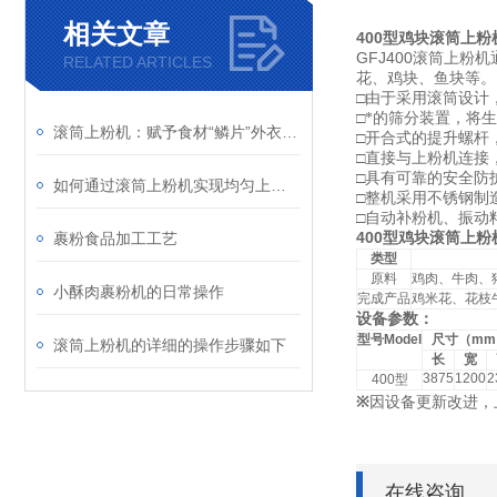
相关文章
400型鸡块滚筒上粉
GFJ400
滚筒上粉机
RELATED ARTICLES
花、鸡块、鱼块等。
□
由于采用滚筒设计
□
*的筛分装置，将
滚筒上粉机：赋予食材“鳞片”外衣的工业魔术师
□
开合式的提升螺杆
□
直接与上粉机连接
□
具有可靠的安全防
如何通过滚筒上粉机实现均匀上粉？
□
整机采用不锈钢制
□
自动补粉机、振动
400型鸡块滚筒上粉
裹粉食品加工工艺
类型
原料
鸡肉、牛肉、
小酥肉裹粉机的日常操作
完成产品
鸡米花、花枝
设备参数：
型号
Model
尺寸（
mm
滚筒上粉机的详细的操作步骤如下
长
宽
3875
1200
2
400
型
※
因设备更新改进，
在线咨询