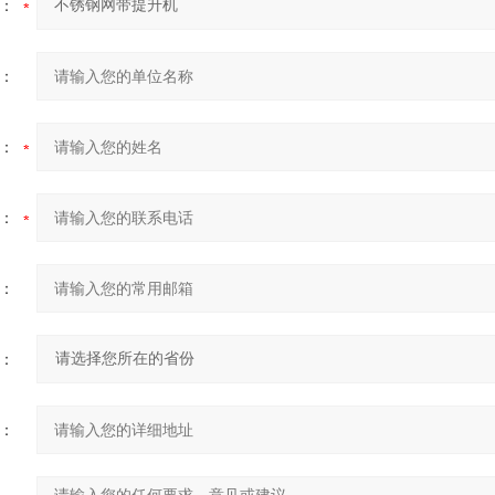
：
：
：
：
：
：
：