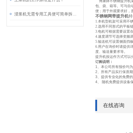
博康牌不锈钢提升机采
包、袋、箱等。可与自
便；用于外观要求好，
浸浆机无需专用工具便可简单拆卸，*清洗
不锈钢网带提升机
特
1.本机型机架可采用不
2.选用不同形式的平
3.电机可根据需要设置
4.速度调节可选择变频
5.输送机可设置侧面
6.用户在询价时请提
度、输送量要求等。
提升机按运作方式可以
订购说明：
1、本公司所有报价均
2、所有产品实行保质
3、提供专业化的免费
4、 随机免费提供设
在线咨询