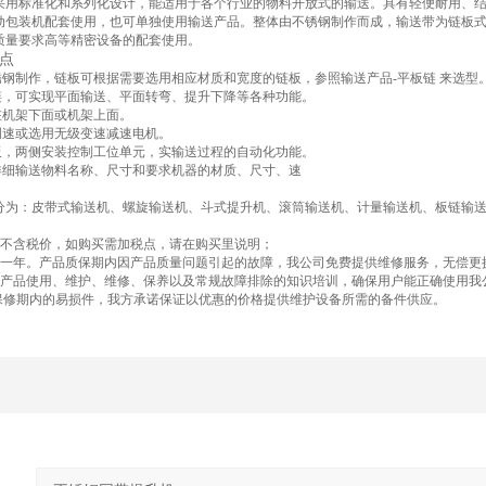
用标准化和系列化设计，能适用于各个行业的物料开放式的输送。具有轻便耐用、结
动包装机配套使用，也可单独使用输送产品。整体由不锈钢制作而成，输送带为链板
质量要求高等精密设备的配套使用。
点
锈钢制作，链板可根据需要选用相应材质和宽度的链板，参照输送产品-平板链 来选型
板链，可实现平面输送、平面转弯、提升下降等各种功能。
在机架下面或机架上面。
调速或选用无级变速减速电机。
挡板，两侧安装控制工位单元，实输送过程的自动化功能。
供详细输送物料名称、尺寸和要求机器的材质、尺寸、速
分为：皮带式输送机、螺旋输送机、斗式提升机、滚筒输送机、计量输送机、板链输
为不含税价，如购买需加税点，请在购买里说明；
期一年。产品质保期内因产品质量问题引起的故障，我公司免费提供维修服务，无偿更
的产品使用、维护、维修、保养以及常规故障排除的知识培训，确保用户能正确使用我
备保修期内的易损件，我方承诺保证以优惠的价格提供维护设备所需的备件供应。