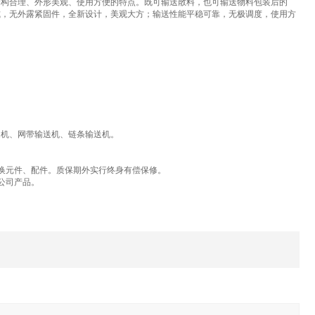
构合理、外形美观、使用方便的特点。既可输送散料，也可输送物料包装后的
式，无外露紧固件，全新设计，美观大方；输送性能平稳可靠，无极调度，使用方
。
送机、网带输送机、链条输送机。
换元件、配件。质保期外实行终身有偿保修。
公司产品。