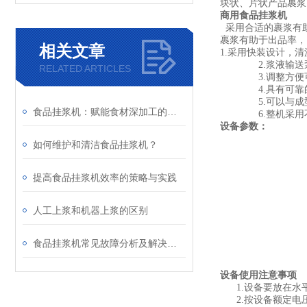
块状、片状产品裹浆
商用食品挂浆机
采用合适的裹浆有
裹浆有助于出品率，
相关文章
1.
采用快装设计，清
2.
浆液输送
RELATED ARTICLES
3.
调整方便
4.
具有可靠
5.
可以与成
食品挂浆机：赋能食材深加工的工艺新选择
6.
整机采用
设备参数：
如何维护和清洁食品挂浆机？
提高食品挂浆机效率的策略与实践
人工上浆和机器上浆的区别
食品挂浆机常见故障分析及解决方法
设备使用注意事项
1.
设备要放在水
2.
按设备额定电