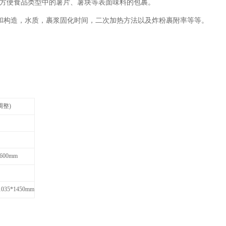
方便食品类型中的薯片、薯块等表面味料的包裹。
和构造，水质，裹浆固化时间，二次加热方法以及炸粉裹附率等等。
调整)
600mm
1035*1450mm