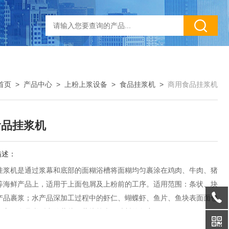
首页
>
产品中心
>
上粉上浆设备
>
食品挂浆机
>
商用食品挂浆机
食品挂浆机
描述：
挂浆机是通过浆幕和底部的面糊浴槽将面糊均匀裹涂在鸡肉、牛肉、猪
等海鲜产品上，适用于上面包屑及上粉前的工序。适用范围：条状、块
产品裹浆；水产品深加工过程中的虾仁、蝴蝶虾、鱼片、鱼块表面面包
；方便食品类型中的薯片、薯块等表面味料的包裹。