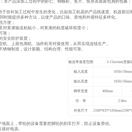
；水产品深加工过程中的虾仁、蝴蝶虾、鱼片、鱼块表面面包屑的包裹；
助于弥补加工过程中发生的变化，比如加工机器的产品线速度、机器新旧
同时能提供多种方法，以使产品的口味、质地和外观特征多样化。
洗方便；
泵对浆液输送粘贴小，对浆液的粘度破坏程度小；
可靠；
的安全防护装置；
型机、上面包屑机、油炸机等对接使用，从而实现连续生产。
不锈钢制造，设计新颖、结构合理、性能可靠。
输送带速度范围
3-15m/min(
变频
输入高度
1050
±50mm
输出高度
1050
±50mm
网带宽度
400mm
功 率
2.6kw
外形尺寸
2100*835*1450mm
2100*
平地面上，带轮的设备需要把脚轮的刹车打开，防止设备滑动。
压接好电源。