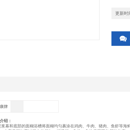
更新时间：
博康牌
介绍：
过浆幕和底部的面糊浴槽将面糊均匀裹涂在鸡肉、牛肉、猪肉、鱼虾等海