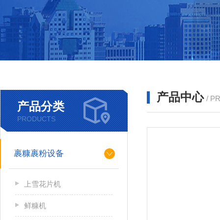
产品中心
/ P
产品分类
PRODUCTS
裹糠裹粉设备
上雪花片机
鲜糠机