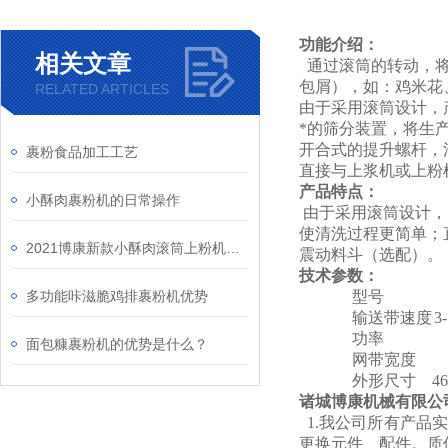
功能介绍：
相关文章
通过滚筒的转动，将
包屑），如：鸡米花
RELATED ARTICLES
由于采用滚筒设计，
*的筛分装置，将生
开合式的提升螺杆，
裹粉食品加工工艺
直接与上浆机或上粉
产品特点：
小酥肉裹粉机的日常操作
由于采用滚筒设计，
使清洗过程更简单；
2021博康新款小酥肉滚筒上粉机介绍
震动料斗（选配）。
技术参数：
多功能咔滋脆鸡排裹粉机优势
型号
输送带速度
3
功率
面包糠裹粉机的优势是什么？
网带宽度
外形尺寸
4
诸城博康机械有限公
1.我公司所有产品
更换元件、配件。质