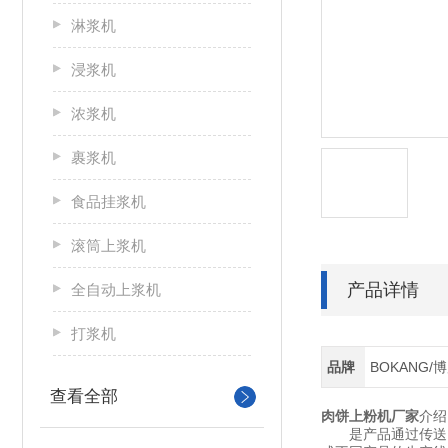
淋浆机
浸浆机
浓浆机
裹浆机
食品挂浆机
滚筒上浆机
产品详情
全自动上浆机
打浆机
品牌
BOKANG/
查看全部
肉饼上粉机厂家
介绍
是产品通过传送网