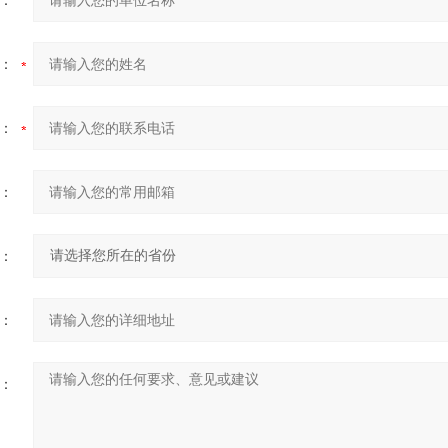
：
：
：
：
：
：
：