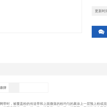
更新时间：
博康牌
带时，被覆盖粉的传送带和上面撒落的粉均匀的裹涂上一层预上粉或混