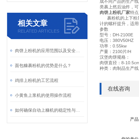
成不同产品的生产线
类裹上然后油炸，可
肉饼上粉机厂家
特点
裹粉机的上下粉层
相关文章
计的螺杆提升，适用
参数
RELATED ARTICLES
型号：DH-2100E
电压：380V50HZ
功率：0.55kw
肉饼上粉机的应用范围以及安全生产注意事项
产量：2100片/H
汉堡肉饼规格：
肉饼直径：8-10.5
面包糠裹粉机的优势是什么？
种类：肉制品生产线
鸡排上粉机的工艺流程
在线咨询
小黄鱼上浆机的使用操作流程
如何确保自动上糠机的稳定性与卫生标准
产品