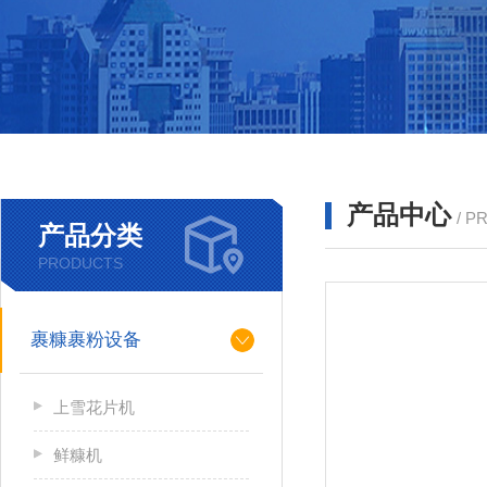
产品中心
/ P
产品分类
PRODUCTS
裹糠裹粉设备
上雪花片机
鲜糠机