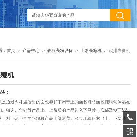
置：
首页
>
产品中心
>
裹糠裹粉设备
>
上浆裹糠机
>
鸡排裹糠机
裹糠机
描述：
机是通过料斗里泄出的面包糠和下网带上的面包糠将面包糠均匀涂裹在
肉、猪肉、鱼虾等产品上。上浆后的产品进入下网带，底部及侧面沾满
从上料斗流下的面包糠将产品上部覆盖。经过压辊压紧（上、下网带上
厚度课方便调节）。可充分将面包糠裹附与产品之上，上面包糠后经风
余的面包糠吹落。