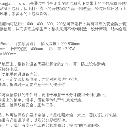
bokangjx。。ｃｏｍ是通过料斗里泄出的面包
糠
和下网带上的面包
糠
将面包
沾满面包糠，从上料斗流下的面包糠将产品上部覆盖。经过压辊压紧（上
风淋，浆多余的面包糠吹落。
粗
糠
均可适用；
600、400、300、200型可供选择；
具有可靠的安全防护装
接使用，从而实现连续生产；整机采用不锈钢制造，设计新颖、结构合理
-15m/min（变频调速）
输入高度
：900-930
mm
mm
网带宽度
：
400
mm
功 率
：
3 KW
0×1800mm
水平地面上，带轮的设备需要把脚轮的刹车打开，防止设备滑动。
压接好电源。
，切勿把手伸进设备内部。
毕后，一定要线切断电源，才能对机器进行拆洗。
能冲洗，拆洗时一定要注意部件刮伤手臂。
备和与食物接触的部件时，要用干布擦干水分才能组长到机器上。
给设备上的轴承、链条、齿轮等传动部件加润滑油。
期检查，确保线路安全，正常工作。
产品，均可按照客户要求定做，产品按照木箱、木架、覆膜等进行包装。
厂都带有详细说明书，以及部分易损配件。
保修一年，我们有专业的工程部和维修部，提供*的售后服务。