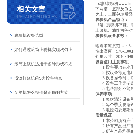
鸡排裹糠
机www.
相关文章
下网带，底部及侧面
之上，上面包糠后经
RELATED ARTICLES
裹糠机产品特点：
鸡排裹糠机碎
糠
、
上浆机、油炸机等对
裹糠机设备选型
裹糠机设备参数：
输送带速度范围
：
3
如何通过滚筒上粉机实现均匀上粉？
输出高度
：970-1000
外形尺寸
：2040×89
设备使用注意事项
滚筒上浆机适用于各种形状不规则的产品
1.设备要放在
2.按设备额定电
浅谈打浆机的5大设备特点
3.设备操作时
4.设备工作完
5.电路部分不
切菜机怎么操作是正确的方式
保养事项
1.每次清洗设
2.每个季度要
3.电控箱要定
质量保证
1.本公司所有
2.所有产品出
3.所有产品均