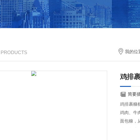
我的位
/ PRODUCTS
鸡排
简要
鸡排裹糠
鸡肉、牛
面包糠，
的面包糠
淋，浆多