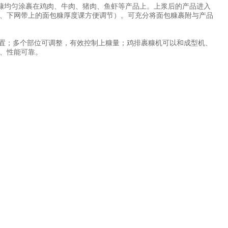
糠
均匀涂裹在鸡肉、牛肉、猪肉、鱼虾等产品上。
上浆后的产品进入
、下网带上的面包糠厚度课方便调节）。可充分将面包糠裹附与产品
置
；多个部位可调整，有效控制上糠量；鸡排裹糠机
可以和成型机、
、性能可靠。