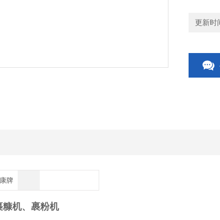
更新时间：
博康牌
裹糠机、裹粉机