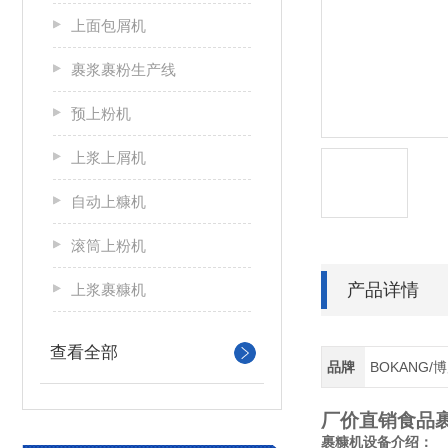
上面包屑机
裹浆裹粉生产线
预上粉机
上浆上屑机
自动上糠机
滚筒上粉机
产品详情
上浆裹糠机
查看全部
品牌
BOKANG/
厂价直销食品
裹糠机设备介绍：