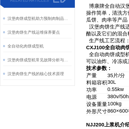
RELATED ARTICLES
博康牌全自动汉堡
操作简单，清洗方
汉堡肉饼成型机助力预制肉制品标准化生产发展
瓜饼、肉串等产品
汉堡肉饼生产线适
汉堡肉饼生产线运维保养要点
酪以及它们的混合
生产线工艺流程：
全自动化肉饼成型机
CXJ100
全自动肉
全自动肉饼成型机
汉堡肉饼成型机常见故障分析与预防性维护指南
可以油炸、冷冻或
技术参数：
汉堡肉饼生产线的核心技术原理
产量
35
片
/
分
30L
料箱容积
0.55kw
功率
380v/50h
电源
100kg
设备重量
860×60
外形尺寸
NJJ200
上浆机介