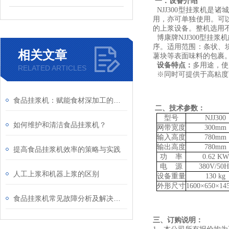
一．设备介绍
NJJ300型挂浆机
用，亦可单独使用。可
的上浆设备。整机选用
博康牌NJJ300型挂
序。适用范围：条状、
相关文章
薯块等表面味料的包裹
设备特点：
多用途，使
RELATED ARTICLES
※同时可提供于高粘度
食品挂浆机：赋能食材深加工的工艺新选择
二、技术参数：
型号
NJJ300
如何维护和清洁食品挂浆机？
网带宽度
300mm
输入高度
780mm
输出高度
780mm
提高食品挂浆机效率的策略与实践
功 率
0.62 KW
电 源
380V/50H
人工上浆和机器上浆的区别
设备重量
130 kg
外形尺寸
1600×650×1
食品挂浆机常见故障分析及解决方法
三、订购说明：