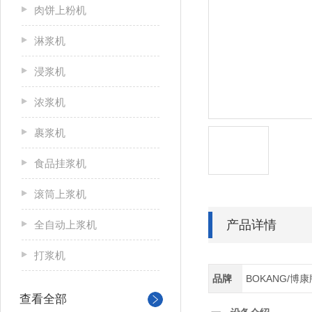
肉饼上粉机
淋浆机
浸浆机
浓浆机
裹浆机
食品挂浆机
滚筒上浆机
产品详情
全自动上浆机
打浆机
品牌
BOKANG/博康
查看全部