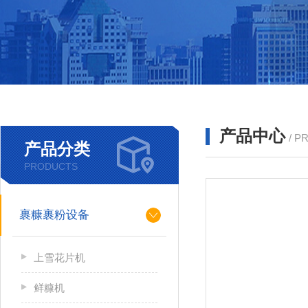
产品中心
/ P
产品分类
PRODUCTS
裹糠裹粉设备
上雪花片机
鲜糠机