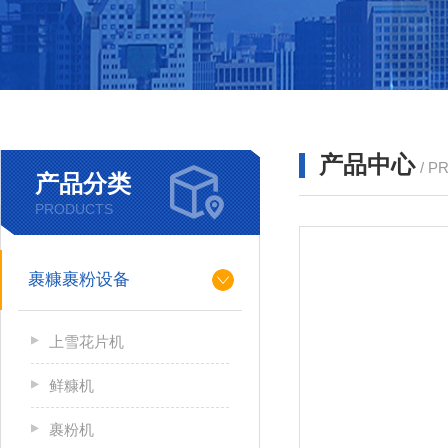
产品中心
/ P
产品分类
PRODUCTS
裹糠裹粉设备
上雪花片机
鲜糠机
裹粉机