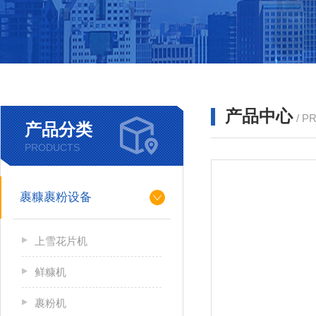
产品中心
/ P
产品分类
PRODUCTS
裹糠裹粉设备
上雪花片机
鲜糠机
裹粉机