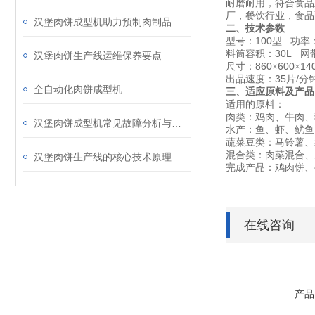
耐磨耐用，符合食品
厂，餐饮行业，食品
汉堡肉饼成型机助力预制肉制品标准化生产发展
二、技术参数
100
型号：
型
功率
30L
料筒容积：
网
汉堡肉饼生产线运维保养要点
860
600
14
尺寸：
×
×
35
/
出品速度：
片
分
全自动化肉饼成型机
三、适应原料及产品
适用的原料：
肉类：鸡肉、牛肉、
汉堡肉饼成型机常见故障分析与预防性维护指南
水产：鱼、虾、鱿鱼
蔬菜豆类：马铃薯、
混合类：肉菜混合、
汉堡肉饼生产线的核心技术原理
完成产品：鸡肉饼、
在线咨询
产品