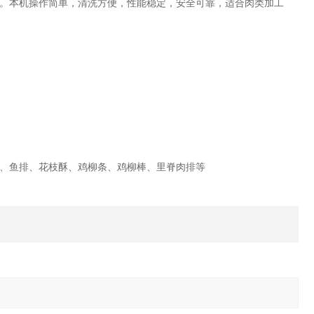
。本机操作简单，清洗方便，性能稳定，安全可靠，适合肉类加工
、鱼排、花枝酥、鸡柳条、鸡柳棒、里脊肉排等