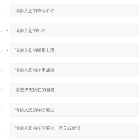
：
：
：
：
：
：
：