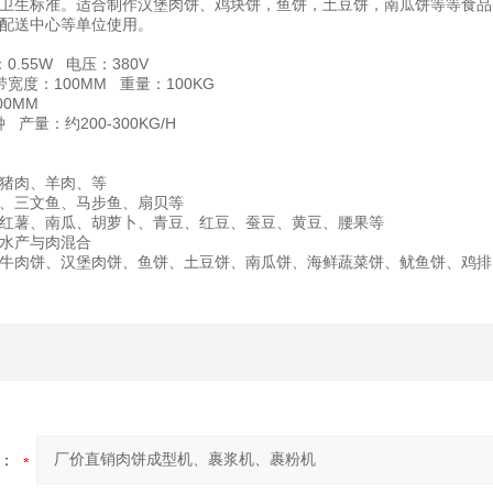
卫生标准。适合制作汉堡肉饼、鸡块饼，鱼饼，土豆饼，南瓜饼等等食品
配送中心等单位使用。
0.55W
380V
：
电压：
100MM
100KG
带宽度：
重量：
00MM
200-300KG/H
钟
产量：约
猪肉、羊肉、等
、三文鱼、马步鱼、扇贝等
红薯、南瓜、胡萝卜、青豆、红豆、蚕豆、黄豆、腰果等
水产与肉混合
牛肉饼、汉堡肉饼、鱼饼、土豆饼、南瓜饼、海鲜蔬菜饼、鱿鱼饼、鸡排
：