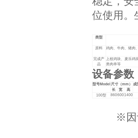
稳定，安
位使用。
类型
原料
鸡肉、牛肉、猪肉
完成产
上校鸡块、麦乐鸡
品
类肉串等
设备参数
型号
Model
尺寸（
mm
）
成
长
宽
高
860
600
1400
100
型
※因设备