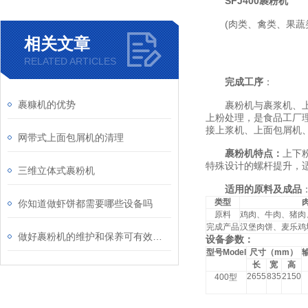
SFJ400裹
粉机
(肉类、禽类、果蔬类
相关文章
RELATED ARTICLES
完成工序
：
裹糠机的优势
裹粉机与裹浆机、上面
上粉处理，是食品工厂
接上浆机、上面包屑机
网带式上面包屑机的清理
裹粉机特点：
上下
特殊设计的螺杆提升，适
三维立体式裹粉机
适用的原料及
成品
类型
你知道做虾饼都需要哪些设备吗
原料
鸡肉、牛肉、猪肉
完成产品
汉堡肉饼、麦乐鸡
做好裹粉机的维护和保养可有效延长使用寿命
设备参数：
型号
Model
尺寸（
mm
）
长
宽
高
2655
835
2150
400
型