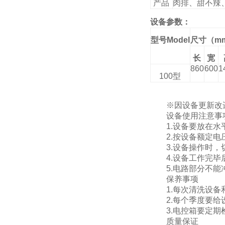
产品
肉排、甜不辣
设备参数：
型号
Model
尺寸（
m
长
宽
860
600
1
100
型
※因设备更新改进
设备使用注意事
1.设备要放在水平
2.按设备额定电
3.设备操作时，
4.设备工作完毕后
5.电路部分不能冲
保养事项
1.每次清洗设备和
2.每个季度要给设
3.电控箱要定期
质量保证