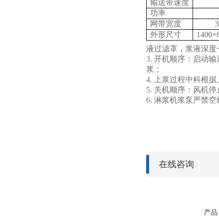
输送带速度
功率
网带宽度
外形尺寸
1400
×
液过滤罩，浆液深度
3.
开机顺序：启动输
浆；
4.
上浆过程中科根据
5.
关机顺序：风机停
6.
淋浆机浆泵严禁空
在线咨询
产品