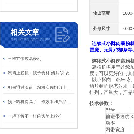
输出高度
1000
外形尺寸
4660
相关文章
RELATED ARTICLES
连续式小酥肉裹粉
琶腿、无骨鸡柳条等
三维立体式裹粉机
连续式小酥肉裹粉
裹粉机多用于连续加
滚筒上粉机：赋予食材“鳞片”外衣的工业魔术师
度；可以更好的与其
以小酥肉、鸡米花、
鳞片状的形态
效果：
如何通过滚筒上粉机实现均匀上粉？
排列，
产量大，
产品
预上粉机提高了工作效率和产品质量
技术参数：
型号
一起了解不一样的滚筒上粉机
输送带速度
3
功率
网带宽度