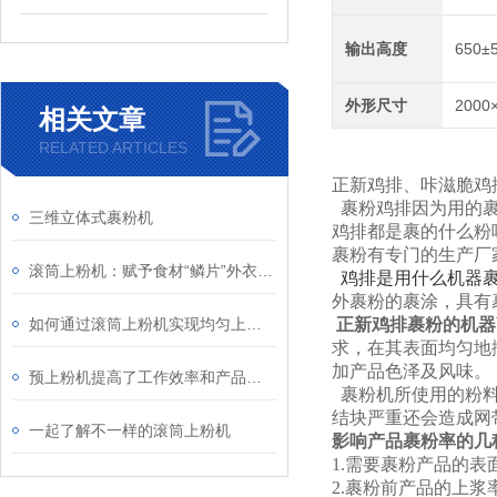
输出高度
650±
外形尺寸
2000
相关文章
RELATED ARTICLES
正新鸡排、咔滋脆鸡
裹粉鸡排因为用的裹
三维立体式裹粉机
鸡排都是裹的什么粉
裹粉有专门的生产厂
滚筒上粉机：赋予食材“鳞片”外衣的工业魔术师
鸡排是用什么机器裹
外裹粉的裹涂，具有
如何通过滚筒上粉机实现均匀上粉？
正新
鸡排裹粉的机器
求，在其表面均匀地
加产品色泽及风味。
预上粉机提高了工作效率和产品质量
裹粉机所使用的粉料
结块严重还会造成网
一起了解不一样的滚筒上粉机
影响产品裹粉率的几
1.需要裹粉产品的表
2.裹粉前产品的上浆