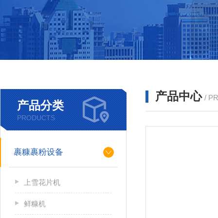
产品中心
/ P
产品分类
PRODUCTS
裹糠裹粉设备
上雪花片机
鲜糠机