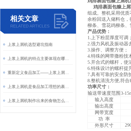
鸡排裹面包糠上屑机
鸡排裹面包糠上屑
组成。整机采用优质
相关文章
余粉回送入储料仓，
柳条、雪花鸡柳条、
RELATED ARTICLES
产品优势
：
1.上下粉层厚度可调
2.强力风机及振动器
上浆上屑机选型避坑指南
3.操作、调整方便；
4.特殊的网带撒粉技
上浆上屑机的特点主要体现在哪些方面？
5.开合式的螺杆，使
6.特殊设计的螺杆
重新定义食品加工——上浆上屑机的作用与发展
7.具有可靠的安全防
8.整机清洗方便,符合
上浆上屑机是食品加工理想的裹涂设备
功率尺寸：
输送带速度范围
3-1
输入高度
上浆上屑机制作出来的食物怎么样呢？
输出高度
网带宽度
功 率
29
外形尺寸