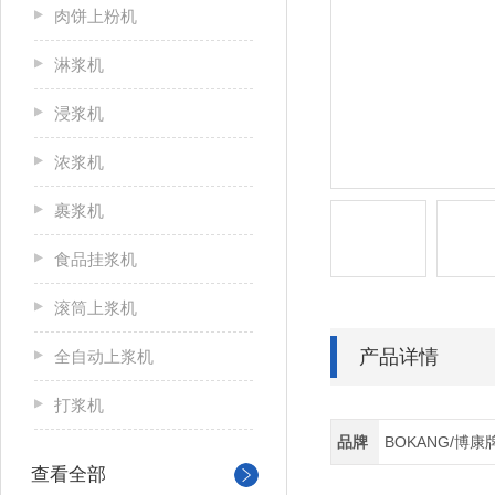
肉饼上粉机
淋浆机
浸浆机
浓浆机
裹浆机
食品挂浆机
滚筒上浆机
产品详情
全自动上浆机
打浆机
品牌
BOKANG/博康
查看全部