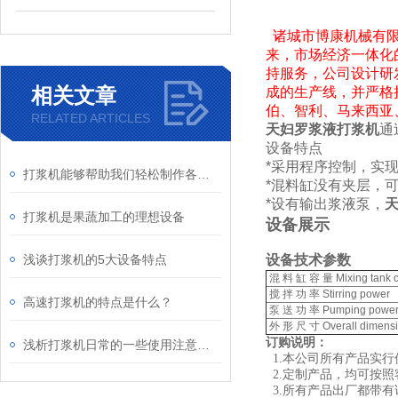
诸城市博康机械有
来，市场经济一体化
持服务，公司设计研
相关文章
成的生产线，并严格
伯、智利、马来西亚
RELATED ARTICLES
天妇罗浆液打浆机
通
设备特点
*采用程序控制，实
打浆机能够帮助我们轻松制作各种美食和饮品
*混料缸没有夹层，可
*设有输出浆液泵，
打浆机是果蔬加工的理想设备
设备展示
浅谈打浆机的5大设备特点
设备技术参数
混 料 缸 容 量 Mixing tank c
搅 拌 功 率 Stirring power
高速打浆机的特点是什么？
泵 送 功 率 Pumping powe
外 形 尺 寸 Overall dimens
订购说明：
浅析打浆机日常的一些使用注意事项
1.本
公司
所有产品实行
2.定制产品，均可按
3.所有产品出厂都带