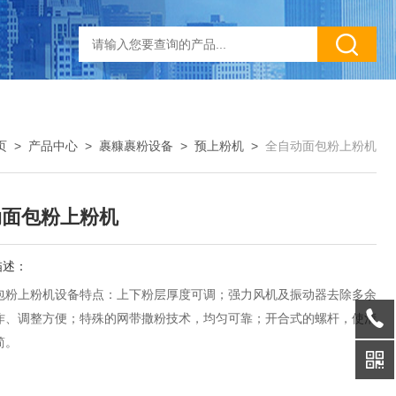
页
>
产品中心
>
裹糠裹粉设备
>
预上粉机
>
全自动面包粉上粉机
动面包粉上粉机
描述：
包粉上粉机设备特点：上下粉层厚度可调；强力风机及振动器去除多余
作、调整方便；特殊的网带撒粉技术，均匀可靠；开合式的螺杆，使清
简。