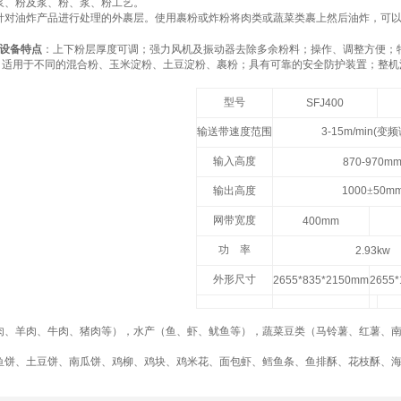
浆、粉及浆、粉、浆、粉工艺。
对油炸产品进行处理的外裹层。使用裹粉或炸粉将肉类或蔬菜类裹上然后油炸，可以
设备特点
：上下粉层厚度可调；强力风机及振动器去除多余粉料；操作、调整方便；
适用于不同的混合粉、玉米淀粉、土豆淀粉、裹粉；具有可靠的安全防护装置；整机
型号
SFJ400
输送带速度范围
3-15m/min(
变频
输入高度
870-970m
输出高度
1000
±
50m
网带宽度
400mm
功
率
2.93kw
外形尺寸
2655*835*2150mm
2655
肉、羊肉、牛肉、猪肉等），水产（鱼、虾、鱿鱼等），蔬菜豆类（马铃薯、红薯、
鱼饼、土豆饼、南瓜饼、鸡柳、鸡块、鸡米花、面包虾、鳕鱼条、鱼排酥、花枝酥、