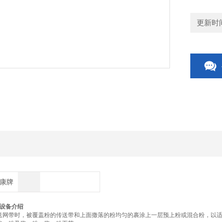
更新时间：
博康牌
设备介绍
网带时，被覆盖粉的传送带和上面撒落的粉均匀的裹涂上一层预上粉或混合粉，以适