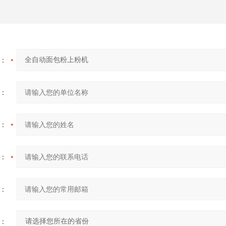
：
：
：
：
：
：