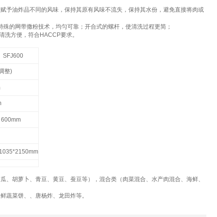
赋予油炸品不同的风味，保持其原有风味不流失，保持其水份，避免直接将肉或
特殊的网带撒粉技术，均匀可靠；开合式的螺杆，使清洗过程更简；
清洗方便，符合
HACCP
要求。
SFJ600
调整
)
m
m
600mm
*1035*2150mm
南瓜、胡萝卜、青豆、黄豆、蚕豆等），混合类（肉菜混合、水产肉混合、海鲜、
海鲜蔬菜饼、、唐杨炸、龙田炸等。