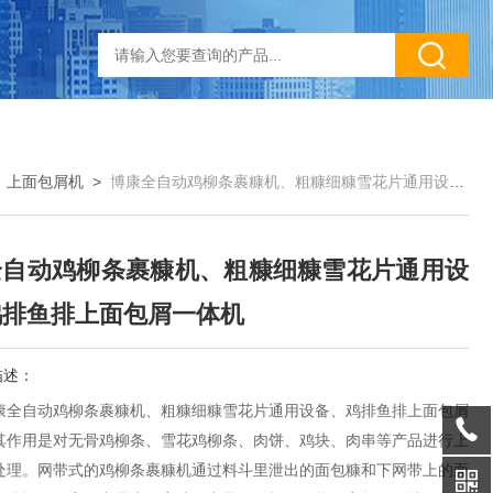
>
上面包屑机
>
博康全自动鸡柳条裹糠机、粗糠细糠雪花片通用设备、鸡排鱼排上面包屑一体机
全自动鸡柳条裹糠机、粗糠细糠雪花片通用设
鸡排鱼排上面包屑一体机
描述：
康全自动鸡柳条裹糠机、粗糠细糠雪花片通用设备、鸡排鱼排上面包屑
其作用是对无骨鸡柳条、雪花鸡柳条、肉饼、鸡块、肉串等产品进行上
处理。网带式的鸡柳条裹糠机通过料斗里泄出的面包糠和下网带上的面