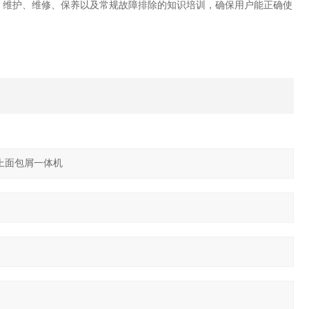
、维护、维修、保养以及常规故障排除的知识培训，确保用户能正确使