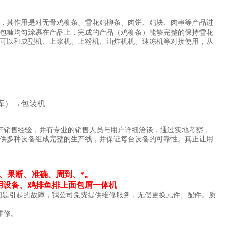
，其作用是对无骨鸡柳条、雪花鸡柳条、肉饼、鸡块、肉串等产品进
包糠均匀涂裹在产品上，完成的产品（鸡柳条）能够完整的保持雪花
可以和
成型机、上浆机、上粉机、油炸机机、速冻机
等对接使用，从
库）
→
包装机
产销售经验，
并有专业的销售人员与用户详细洽谈，通过实地考察，
供多种设备组成完整的生产线，并保证每台设备的可靠性。真正让用
、果断、准确、周到、*。
用设备、鸡排鱼排
上面包屑
一体机
问题引起的故障，我公司免费提供维修服务，无偿更换元件、配件。质
维修。