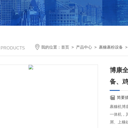
我的位置：
首页
>
产品中心
>
裹糠裹粉设备
/ PRODUCTS
博康
备、
简要
裹糠机博
一体机，
屑、上糠