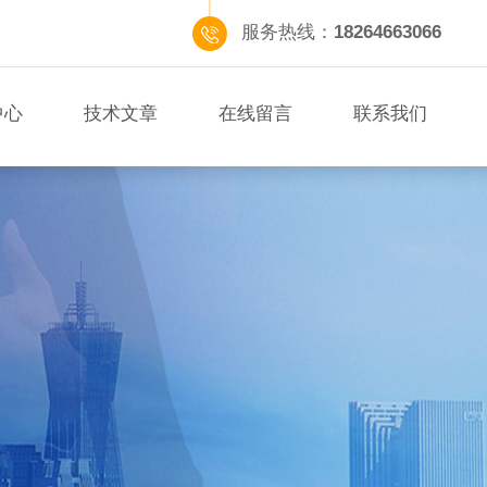
服务热线：
18264663066
中心
技术文章
在线留言
联系我们