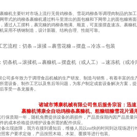
裹糠机主要针对市场上流行无骨鸡柳条、雪花鸡柳条等调理肉制品的加工
网带式的鸡柳条裹糠机通过料斗里泄出的面包糠和下网带上的面包糠将面
，通过人工摆料，裹完糠的鸡柳条饱满、顺直，可直接摆盘速冻。
裹糠机
机采用不锈钢制造，设计新颖、结构合理、性能可靠。
工艺流程：切条
→
滚揉
→
裹雪花糠
→
摆盘
→
冷
冻
→
包装
：切条机
→
滚揉机
→
裹糠机
→
摆盘机（或人工）
→
速冻机（或冷
限公司
多年致力于调理食品机械的生产研发、制造与销售，
有着丰富的生
所需设备、制作工艺以及售后等问题，
为客户
制定
成套设备解决
方案，提
后享受一条龙服务。
诸城市博康机械有限公司售后服务宗旨：迅速
裹糠机
博康全自动鸡柳条裹糠机、粗糠细糠雪花片通
实行保质期一年，随机免费提供设备的易损件，产品质保期内因产品质量
件的成本价格提供维护设备所需的配件供应。
设备出现故障，我方在接到通知后，维修人员以zui快的时间到达现场进行
按照客户要求定做，产品按照木箱、木架、覆膜等进行包装。