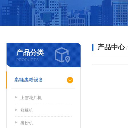
产品中心
产品分类
PRODUCTS
裹糠裹粉设备
上雪花片机
鲜糠机
裹粉机