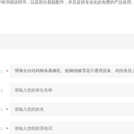
带有详细说明书，以及部分易损配件，并且提供专业化的免费的产品使用
：
：
：
：