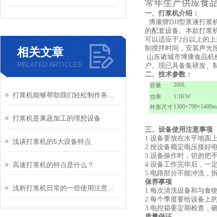
常年生产供应食
一、打浆机介绍：
博康牌DJJ型浆液打
的配套设备。本款打浆
可以适应于2台以上的
制搅拌时间，安装声光
相关文章
山东诸城市博康食品机
RELATED ARTICLES
户。现已具备集研发、
二、技术参数：
200L
容量
打浆机能够帮助我们轻松制作各种美食和饮品
1.1KW
功率
1300×790×1400
外形尺寸
打浆机是果蔬加工的理想设备
三、设备使用注意事项
1.
设备要放在水平地面
浅谈打浆机的5大设备特点
2.
按设备额定电压接好
3.
设备操作时，切勿把
高速打浆机的特点是什么？
4.
设备工作完毕后，一
5.
电路部分不能冲洗，
保养事项
浅析打浆机日常的一些使用注意事项
1.
每次清洗设备和与食
2.
每个季度要给设备上
3.
电控箱要定期检查，
质量保证