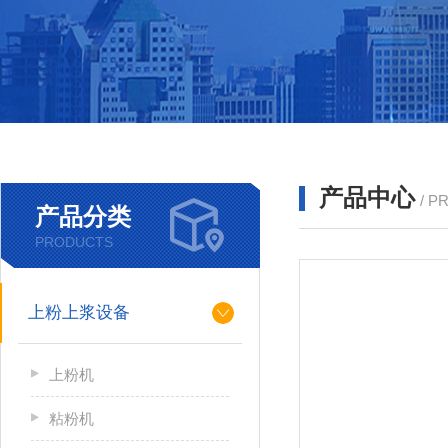
产品中心
/ P
产品分类
PRODUCTS
上粉上浆设备
上粉机
粘粉机