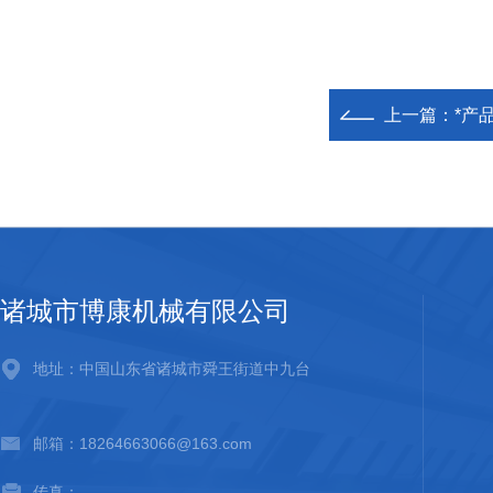
上一篇：
*产
诸城市博康机械有限公司
地址：中国山东省诸城市舜王街道中九台
邮箱：18264663066@163.com
传真：